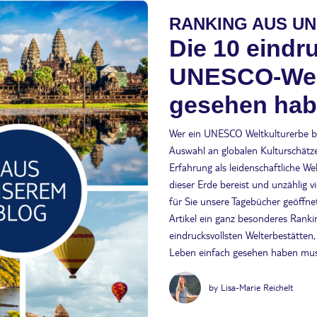
RANKING AUS U
Die 10 eindr
UNESCO-Welt
gesehen ha
Wer ein UNESCO Weltkulturerbe be
Auswahl an globalen Kulturschätz
Erfahrung als leidenschaftliche W
dieser Erde bereist und unzählig 
für Sie unsere Tagebücher geöffne
Artikel ein ganz besonderes Ranki
eindrucksvollsten Welterbestätten
Leben einfach gesehen haben mus
by Lisa-Marie Reichelt