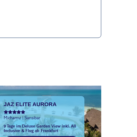
JAZ ELITE AURORA
Michamvi | Sansibar
9 Tage im Deluxe Garden View inkl. All
Inclusive & Flug ab Frankfurt