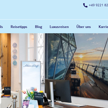
+49 9221 8
ls
Reisetipps
Blog
Luxusreisen
Über uns
Karri
e Tipps
ldungsstelle E-Commerce
(Junior) Sales Manager (m/w/d)
Vollzeit
ltiges Reisen
e Reisen als Frau
 mit Kind
 mit dem Auto
 mit Unverträglichkeiten